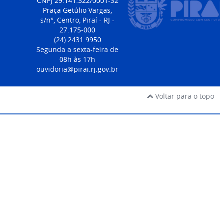
CNPJ 29.141.322/0001-32
Praça Getúlio Vargas,
s/n°, Centro, Piraí - RJ -
27.175-000
(24) 2431 9950
Segunda a sexta-feira de
08h às 17h
ouvidoria@pirai.rj.gov.br
Voltar para o topo